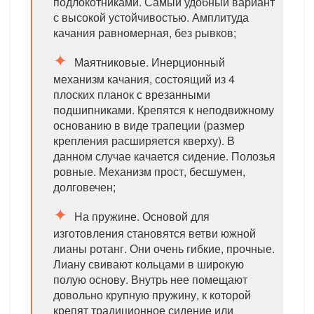
подлокотниками. Самый удобный вариант
с высокой устойчивостью. Амплитуда
качания равномерная, без рывков;
Маятниковые. Инерционный
механизм качания, состоящий из 4
плоских планок с врезанными
подшипниками. Крепятся к неподвижному
основанию в виде трапеции (размер
крепления расширяется кверху). В
данном случае качается сидение. Полозья
ровные. Механизм прост, бесшумен,
долговечен;
На пружине. Основой для
изготовления становятся ветви южной
лианы ротанг. Они очень гибкие, прочные.
Лиану свивают кольцами в широкую
полую основу. Внутрь нее помещают
довольно крупную пружину, к которой
крепят традиционное сидение или