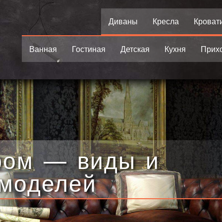
Диваны
Кресла
Кроват
Ванная
Гостиная
Детская
Кухня
Прих
фом — виды и
 моделей