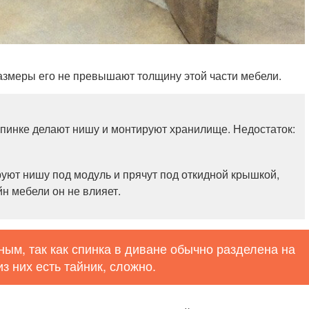
азмеры его не превышают толщину этой части мебели.
 спинке делают нишу и монтируют хранилище. Недостаток:
уют нишу под модуль и прячут под откидной крышкой,
йн мебели он не влияет.
ым, так как спинка в диване обычно разделена на
из них есть тайник, сложно.