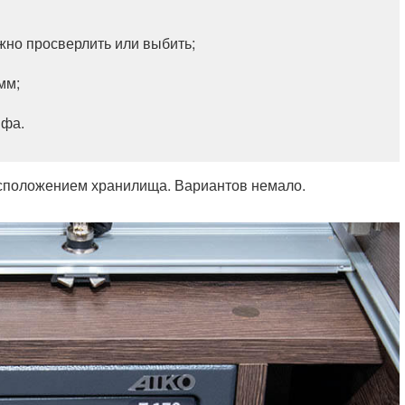
жно просверлить или выбить;
мм;
йфа.
асположением хранилища. Вариантов немало.