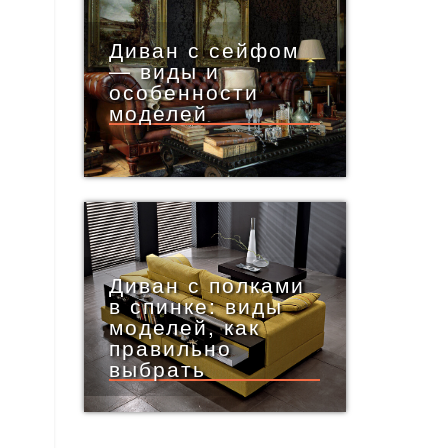
Диван с сейфом
— виды и
особенности
моделей
Диван с полками
в спинке: виды
моделей, как
правильно
выбрать