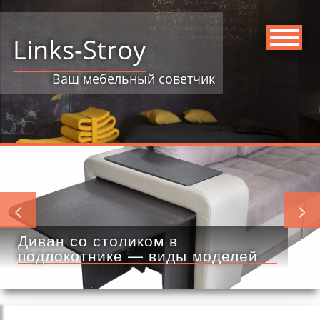
Links-Stroy
Ваш мебельный советчик
<
>
Диван со столиком в
подлокотнике — виды моделей