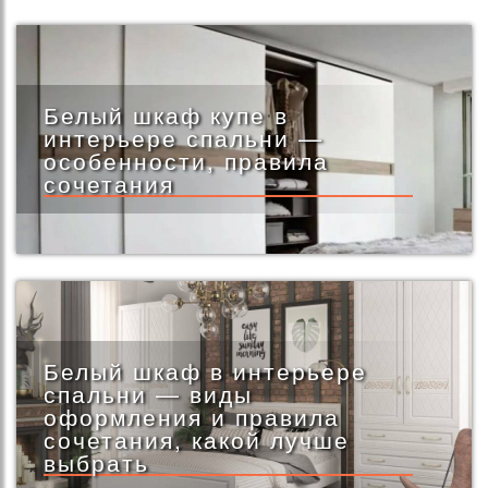
Белый шкаф купе в
интерьере спальни —
особенности, правила
сочетания
Белый шкаф в интерьере
спальни — виды
оформления и правила
сочетания, какой лучше
выбрать