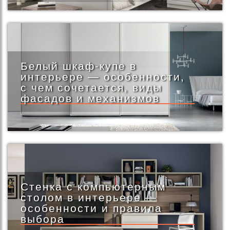
Белый шкаф-купе в
интерьере — особенности,
с чем сочетается, виды
фасадов и механизмов
Стенка с компьютерным
столом в интерьере —
особенности и правила
выбора