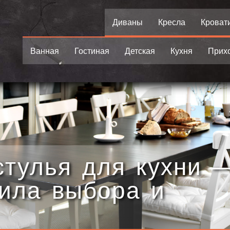
Диваны
Кресла
Кроват
Ванная
Гостиная
Детская
Кухня
Прих
стулья для кухни 
вила выбора и