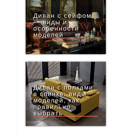
Диван с сейфом
— виды и
особенности
моделей
Диван с полками
в спинке: виды
моделей, как
правильно
выбрать