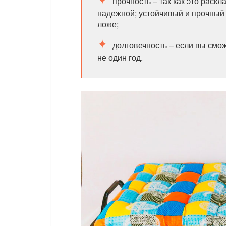
прочность – так как это раск
надежной; устойчивый и прочный 
ложе;
долговечность – если вы смо
не один год.