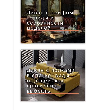
Диван с сейфом
— виды и
особенности
моделей
Диван с полками
в спинке: виды
моделей, как
правильно
выбрать