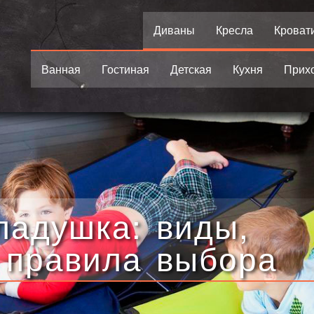
Диваны
Кресла
Кроват
Ванная
Гостиная
Детская
Кухня
Прих
ладушка: виды,
 правила выбора