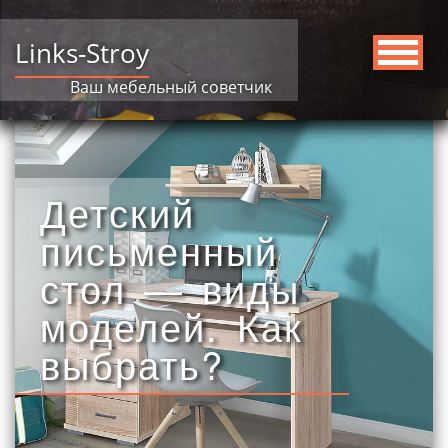
Links-Stroy
Ваш мебельный советчик
Детский
письменный
стол — виды
моделей. Как
выбрать?