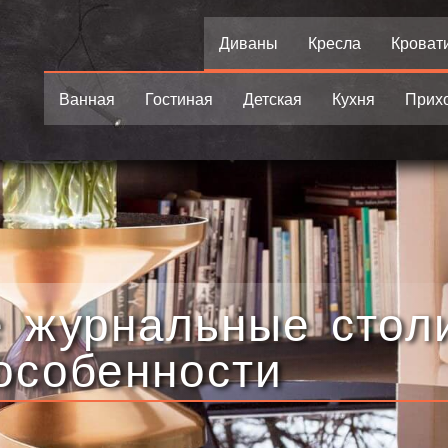
Диваны
Кресла
Кроват
Ванная
Гостиная
Детская
Кухня
Прих
е журнальные стол
особенности