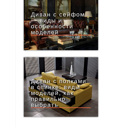
Диван с сейфом
— виды и
особенности
моделей
Диван с полками
в спинке: виды
моделей, как
правильно
выбрать