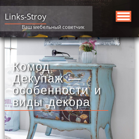
Links-Stroy
Ваш мебельный советчик
Комод
Декупаж —
особенности и
виды декора