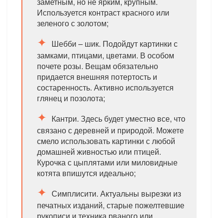
заметным, но не ярким, крупным.
Используется контраст красного или
зеленого с золотом;
Шебби – шик. Подойдут картинки с
замками, птицами, цветами. В особом
почете розы. Вещам обязательно
придается внешняя потертость и
состаренность. Активно используется
глянец и позолота;
Кантри. Здесь будет уместно все, что
связано с деревней и природой. Можете
смело использовать картинки с любой
домашней живностью или птицей.
Курочка с цыплятами или миловидные
котята впишутся идеально;
Симплисити. Актуальны вырезки из
печатных изданий, старые пожелтевшие
рукописи и техника рваного или