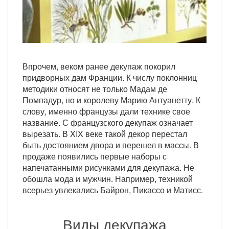
Впрочем, веком ранее декупаж покорил
придворных дам Франции. К числу поклонниц
методики относят не только Мадам де
Помпадур, но и королеву Марию Антуанетту. К
слову, именно французы дали технике свое
название. С французского декупаж означает
вырезать. В XIX веке такой декор перестал
быть достоянием двора и перешел в массы. В
продаже появились первые наборы с
напечатанными рисунками для декупажа. Не
обошла мода и мужчин. Например, техникой
всерьез увлекались Байрон, Пикассо и Матисс.
Виды декупажа