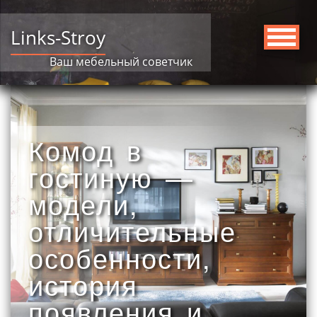
Links-Stroy
Ваш мебельный советчик
Комод в
гостиную —
модели,
отличительные
особенности,
история
появления и