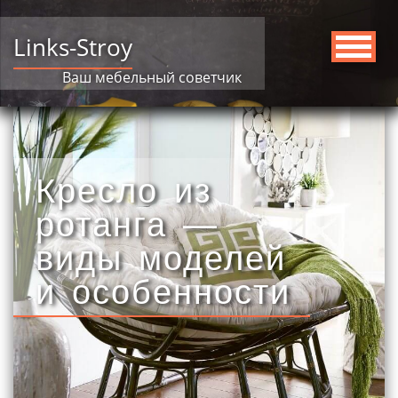
Links-Stroy
Ваш мебельный советчик
Кресло из
ротанга —
виды моделей
и особенности