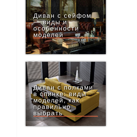
Диван с сейфом
— виды и
особенности
моделей
Диван с полками
в спинке: виды
моделей, как
правильно
выбрать