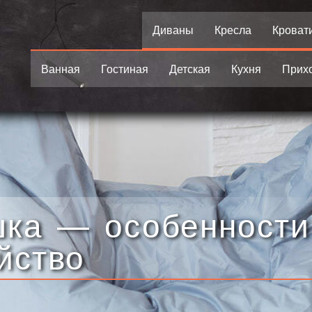
Диваны
Кресла
Кроват
Ванная
Гостиная
Детская
Кухня
Прих
шка — особенности
йство