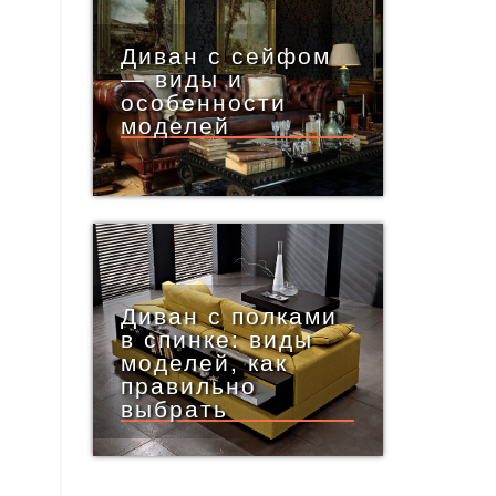
Диван с сейфом
— виды и
особенности
моделей
Диван с полками
в спинке: виды
моделей, как
правильно
выбрать