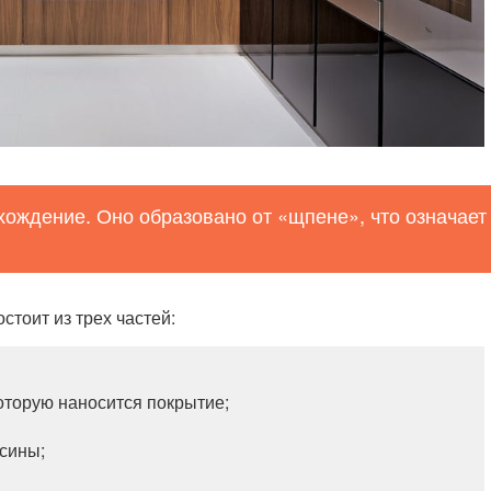
ождение. Оно образовано от «щпене», что означает
тоит из трех частей:
оторую наносится покрытие;
сины;