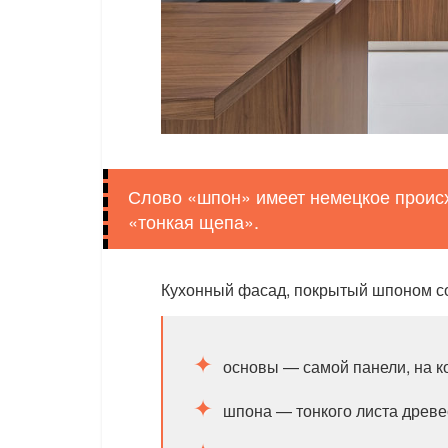
Слово «шпон» имеет немецкое происх
«тонкая щепа».
Кухонный фасад, покрытый шпоном сос
основы — самой панели, на к
шпона — тонкого листа древе