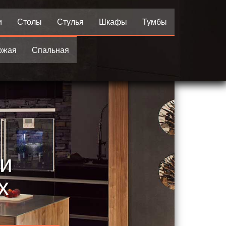
и
Столы
Стулья
Шкафы
Тумбы
ожая
Спальная
 и
х