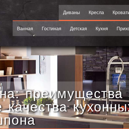
Диваны
Кресла
Кроват
Ванная
Гостиная
Детская
Кухня
Прих
на: преимущества
 качества кухонны
шпона