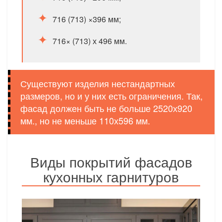
716 (713) ×396 мм;
716× (713) х 496 мм.
Существуют изделия нестандартных
размеров, но и у них есть ограничения. Так,
фасад должен быть не больше 2520х920
мм., но не меньше 110х596 мм.
Виды покрытий фасадов
кухонных гарнитуров