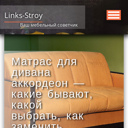
Links-Stroy
Ваш мебельный советчик
Матрас для
дивана
аккордеон —
какие бывают,
какой
выбрать, как
заменить