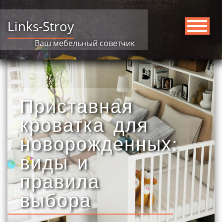
Links-Stroy
Ваш мебельный советчик
Приставная
кроватка для
новорожденных:
виды и
правила
выбора