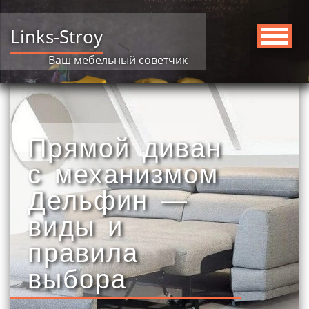
Links-Stroy
Ваш мебельный советчик
Прямой диван
с механизмом
Дельфин —
виды и
правила
выбора