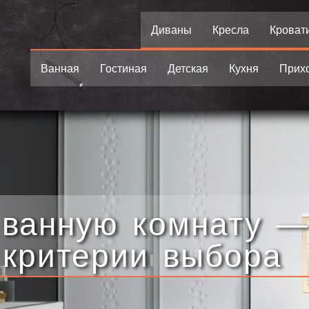
Диваны
Кресла
Кроват
Ванная
Гостиная
Детская
Кухня
Прих
 ванную комнату —
 критерии выбора