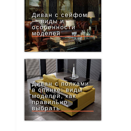
Диван с сейфом
— виды и
особенности
моделей
Диван с полками
в спинке: виды
моделей, как
правильно
выбрать