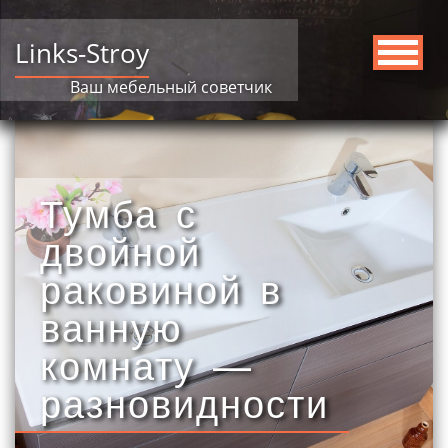
Links-Stroy
Ваш мебельный советчик
Тумба с
двойной
раковиной в
ванную
комнату —
разновидности