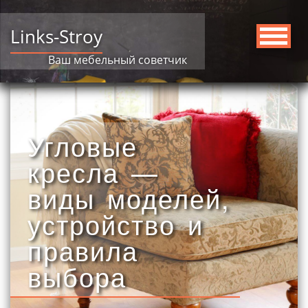
Links-Stroy
Ваш мебельный советчик
Угловые
кресла —
виды моделей,
устройство и
правила
выбора