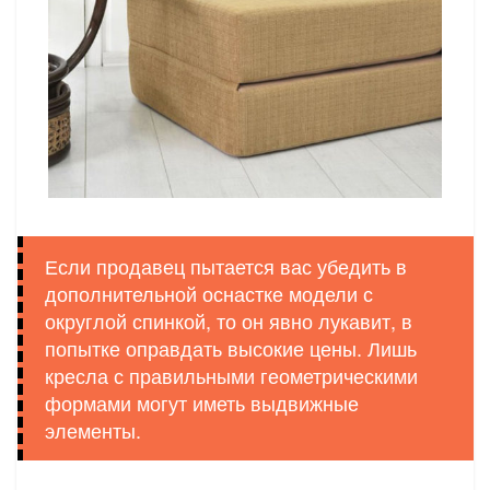
Если продавец пытается вас убедить в
дополнительной оснастке модели с
округлой спинкой, то он явно лукавит, в
попытке оправдать высокие цены. Лишь
кресла с правильными геометрическими
формами могут иметь выдвижные
элементы.