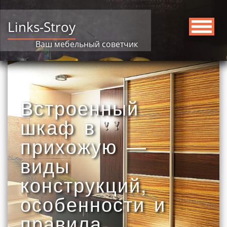
Links-Stroy
Ваш мебельный советчик
Встроенный
шкаф в
прихожую —
виды
конструкций,
особенности и
правила